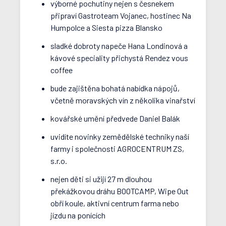
výborné pochutiny nejen s česnekem
připraví Gastroteam Vojanec, hostinec Na
Humpolce a Siesta pizza Blansko
sladké dobroty napeče Hana Londinová a
kávové speciality přichystá Rendez vous
coffee
bude zajištěna bohatá nabídka nápojů,
včetně moravských vín z několika vinařství
kovářské umění předvede Daniel Balák
uvidíte novinky zemědělské techniky naší
farmy i společnosti AGROCENTRUM ZS,
s.r.o.
nejen děti si užijí 27 m dlouhou
překážkovou dráhu BOOTCAMP, Wipe Out
obří koule, aktivní centrum farma nebo
jízdu na ponících