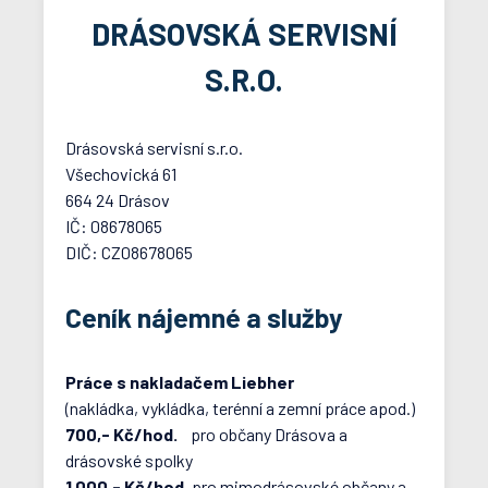
DRÁSOVSKÁ SERVISNÍ
S.R.O.
Drásovská servisní s.r.o.
Všechovická 61
664 24 Drásov
IČ: 08678065
DIČ: CZ08678065
Ceník nájemné a služby
Práce s nakladačem Liebher
(nakládka, vykládka, terénní a zemní práce apod.)
700,- Kč/hod.
pro občany Drásova a
drásovské spolky
1 000,- Kč/hod.
pro mimodrásovské občany a