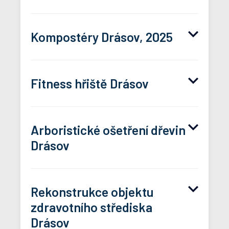
Zpracování změny
PROPAGACE 2025
územního plánu (004)
Kompostéry Drásov, 2025
tabulka publicity
Fitness hřiště Drásov
Fitness hřiště Drásov
Arboristické ošetření dřevin
Fitness hřiště Drásov
Drásov
Rekonstrukce objektu
zdravotního střediska
Sineo+25825012810480
Fitness hřiště Drásov
Drásov