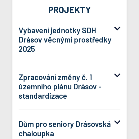
PROJEKTY
Vybavení jednotky SDH
Drásov věcnými prostředky
2025
PROPAGACE HASIČI
Zpracování změny č. 1
Vybavení jednotky SDH Drásov
územního plánu Drásov -
věcnými prostředky 2025
standardizace
Dům pro seniory Drásovská
chaloupka
projekt hasiči