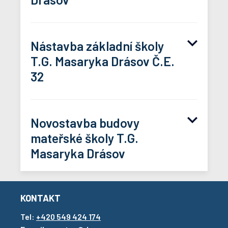
PROPAGACE HASIČI
PROPAGACE HASIČI
SFZP_H_CMYK.jpg
Publicita web
Nástavba základní školy
kompostéry.pdf
T.G. Masaryka Drásov Č.E.
32
CZ_RO_B_C.jpg
Publicita web Nástavba ZŠ
Novostavba budovy
Drásov.pdf
mateřské školy T.G.
Masaryka Drásov
362
KONTAKT
Název projektu:
Tel:
Novostavba budovy mateřské školy vč.
+420 549 424 174