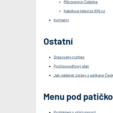
Mikroregion Čebínka
Kabelová televize IGN.cz
Kontakty
Ostatní
Drásovský rozhlas
Protipovodňový plán
Jak odebírat zprávy z aplikace Čes
Menu pod patičk
Prohlášení o přístupnosti