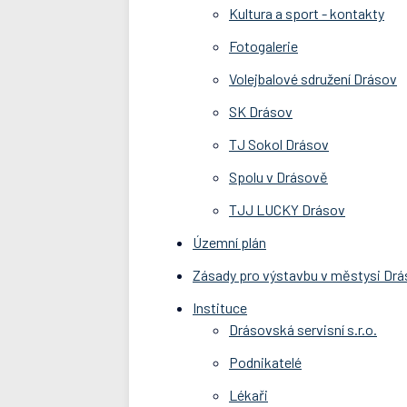
Kultura a sport - kontakty
Fotogalerie
Volejbalové sdružení Drásov
SK Drásov
TJ Sokol Drásov
Spolu v Drásově
TJJ LUCKY Drásov
Územní plán
Zásady pro výstavbu v městysi Dr
Instituce
Drásovská servisní s.r.o.
Podnikatelé
Lékaři