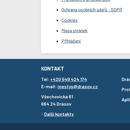
Ochrana osobních údajů - GDPR
Cookies
Mapa stránek
Přihlášení
KONTAKT
Tel:
+420 549 424 174
Drá
E-mail:
mestys@drasov.cz
Pro
Všechovická 61
Apl
664 24 Drásov
Další kontakty