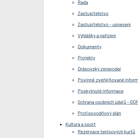
Rada
Zastupitelstvo
Zastupitelstvo – usnesení
Vyhlášky a nařízení
Dokumenty
Projekty
Drásovský zpravodaj
Povinně zveřejňované infor
Poskytnuté informace
Ochrana osobních údajů - GD
Protipovodňový plán
Kultura a sport
Rezervace tenisových kurtů