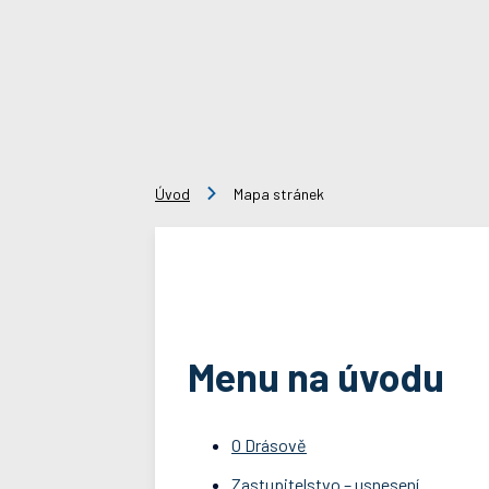
Úvod
Mapa stránek
Menu na úvodu
O Drásově
Zastupitelstvo – usnesení