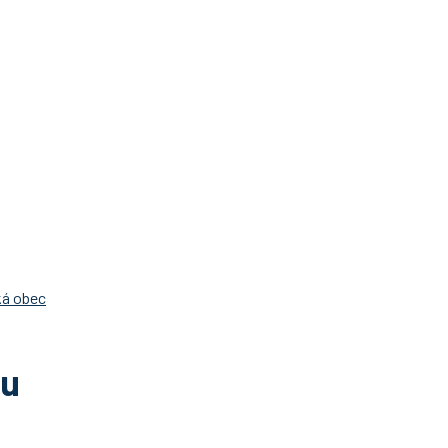
ká obec
ou