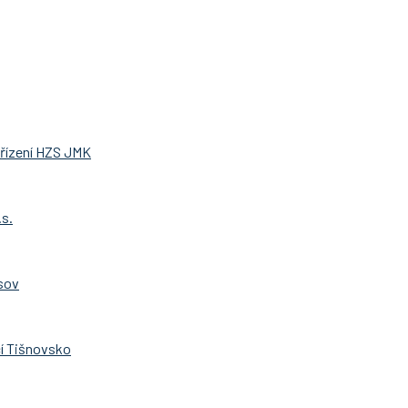
 řízení HZS JMK
.s.
sov
í Tišnovsko