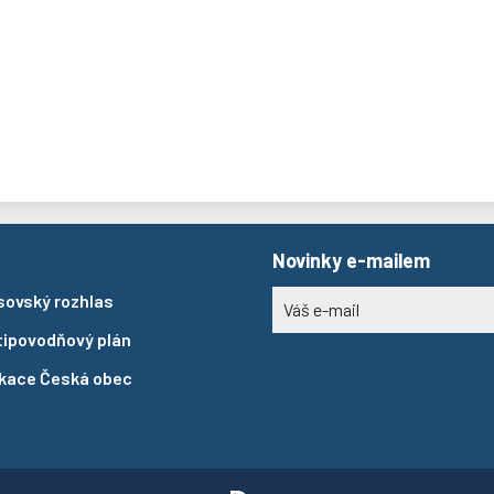
Novinky e-mailem
sovský rozhlas
tipovodňový plán
ikace Česká obec