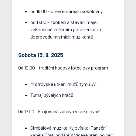
od 16.00 – otevření areálu sokolovny
od 17.00 – zdobení a stavění máje,
zakončené večerním posezením za
doprovodu místních muzikantů
Sobota 13. 9. 2025
Od 10.00 – tradiční hodový fotbalový program
Mistrovské utkání mužů týmu „A“
Turnaj bývalých hráčů
Od 17.00 – krojovaná zábava v sokolovně
Cimbálová muzika Kyjovisko, Taneční
kapela Třetí podání (střídavé hraní po celý