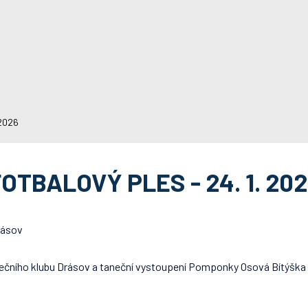
 2026
OTBALOVÝ PLES - 24. 1. 20
rásov
nečního klubu Drásov a taneční vystoupení Pomponky Osová Bítýška