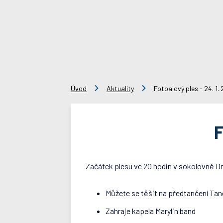
Úvod
Aktuality
Fotbalový ples - 24. 1.
F
Začátek plesu ve 20 hodin v sokolovně D
Můžete se těšit na předtančení Ta
Zahraje kapela Marylin band