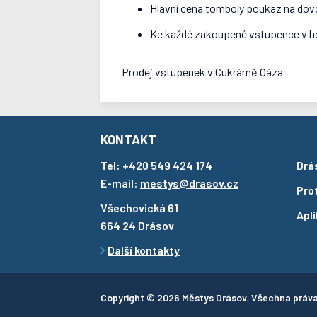
Hlavní cena tomboly poukaz na dov
Ke každé zakoupené vstupence v h
Prodej vstupenek v Cukrárně Oáza
KONTAKT
Tel:
+420 549 424 174
Drá
E-mail:
mestys@drasov.cz
Pro
Všechovická 61
Apl
664 24 Drásov
Další kontakty
Copyright © 2026 Městys Drásov. Všechna práv