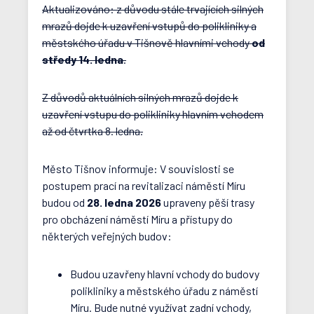
Aktualizováno: z důvodu stále trvajících silných
mrazů dojde k uzavření vstupů do polikliniky a
městského úřadu v Tišnově hlavními vchody
od
středy 14. ledna
.
Z důvodů aktuálních silných mrazů dojde k
uzavření vstupu do polikliniky hlavním vchodem
až od čtvrtka 8. ledna.
Město Tišnov informuje: V souvislosti se
postupem prací na revitalizaci náměstí Míru
budou od
28. ledna 2026
upraveny pěší trasy
pro obcházení náměstí Míru a přístupy do
některých veřejných budov:
Budou uzavřeny hlavní vchody do budovy
polikliniky a městského úřadu z náměstí
Míru. Bude nutné využívat zadní vchody,