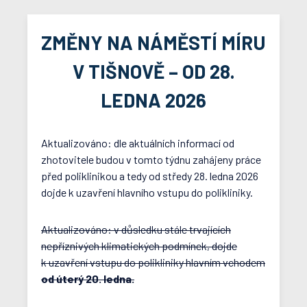
ZMĚNY NA NÁMĚSTÍ MÍRU
V TIŠNOVĚ – OD 28.
LEDNA 2026
Aktualizováno: dle aktuálních informací od
zhotovitele budou v tomto týdnu zahájeny práce
před poliklinikou a tedy od středy 28. ledna 2026
dojde k uzavření hlavního vstupu do polikliniky.
Aktualizováno: v důsledku stále trvajících
nepříznivých klimatických podmínek, dojde
k uzavření vstupu do polikliniky hlavním vchodem
od úterý 20. ledna.