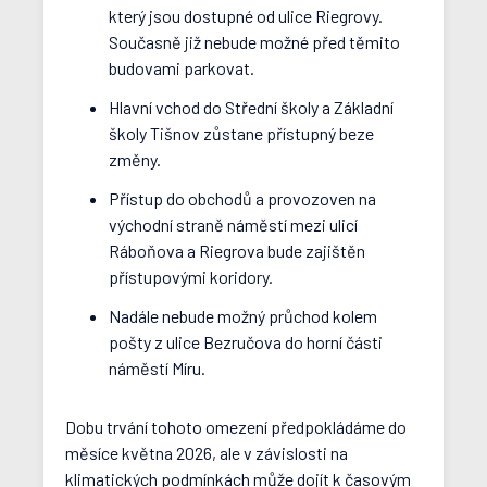
který jsou dostupné od ulice Riegrovy.
Současně již nebude možné před těmito
budovami parkovat.
Hlavní vchod do Střední školy a Základní
školy Tišnov zůstane přístupný beze
změny.
Přístup do obchodů a provozoven na
východní straně náměstí mezi ulicí
Ráboňova a Riegrova bude zajištěn
přístupovými koridory.
Nadále nebude možný průchod kolem
pošty z ulice Bezručova do horní části
náměstí Míru.
Dobu trvání tohoto omezení předpokládáme do
měsíce května 2026, ale v závislosti na
klimatických podmínkách může dojít k časovým