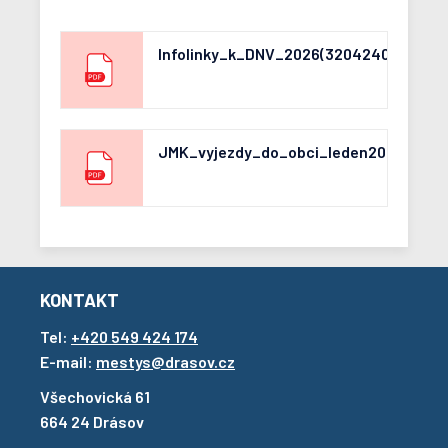
Infolinky_k_DNV_2026(3204240687)
JMK_vyjezdy_do_obci_leden2026(3030
KONTAKT
Tel:
+420 549 424 174
E-mail:
mestys@drasov.cz
Všechovická 61
664 24 Drásov