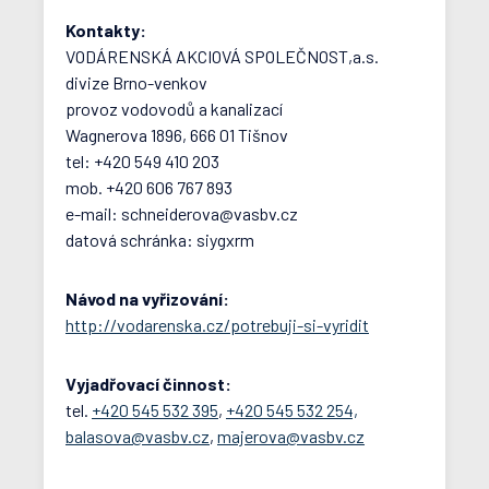
Kontakty:
VODÁRENSKÁ AKCIOVÁ SPOLEČNOST,a.s.
divize Brno-venkov
provoz vodovodů a kanalizací
Wagnerova 1896, 666 01 Tišnov
tel: +420 549 410 203
mob. +420 606 767 893
e-mail: schneiderova@vasbv.cz
datová schránka: siygxrm
Návod na vyřizování:
http://vodarenska.cz/potrebuji-si-vyridit
Vyjadřovací činnost:
tel.
+420 545 532 395
,
+420 545 532 254,
balasova@vasbv.cz
,
majerova@vasbv.cz