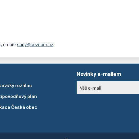
4, email:
sady@seznam.cz
Novinky e-mailem
sovský rozhlas
tipovodňový plán
ikace Česká obec