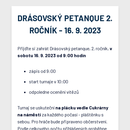
DRÁSOVSKÝ PETANQUE 2.
ROČNÍK - 16. 9. 2023
Přijďte si zahrát Drásovský petanque, 2. ročník,
v
sobotu 16. 9. 2023 od 9:00 hodin
zápis od 9:00
start turnaje v 10:00
odpoledne ocenění vítězů
Turnaj se uskuteční
na plácku vedle Cukrárny
na náměstí
za každého počasí - pláštěnku s
sebou. Pro hráče bude připraveno občerstvení.
Podle celkového počtu přihlášených proběhne