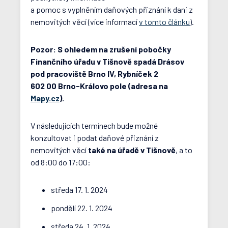
a pomoc s vyplněním daňových přiznání k dani z
nemovitých věcí (více informací
v tomto článku
).
Pozor: S ohledem na zrušení pobočky
Finančního úřadu v Tišnově spadá Drásov
pod pracoviště Brno IV, Rybníček 2
602 00 Brno-Královo pole (adresa na
Mapy.cz
).
V následujících termínech bude možné
konzultovat i podat daňové přiznání z
nemovitých věcí
také na úřadě v Tišnově
, a to
od 8:00 do 17:00:
středa 17. 1. 2024
pondělí 22. 1. 2024
středa 24. 1. 2024