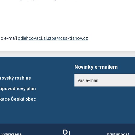
bo e-mail
odlehcovaci.sluzba@css-tisnov.cz
Novinky e-mailem
sovský rozhlas
tipovodňový plán
ikace Česká obec
a vyhrazena
Přístupnost