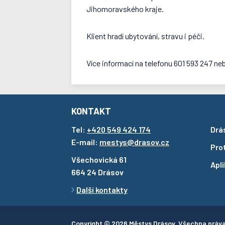
Jihomoravského kraje.
Klient hradí ubytování, stravu i péči.
Více informací na telefonu 601 593 247 ne
KONTAKT
Tel:
+420 549 424 174
Drá
E-mail:
mestys@drasov.cz
Pro
Všechovická 61
Apl
664 24 Drásov
Další kontakty
Copyright © 2026 Městys Drásov. Všechna práv