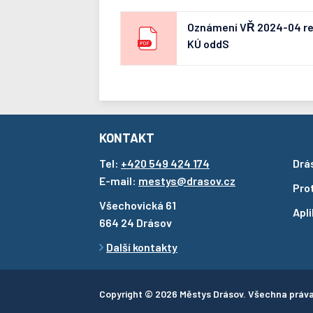
Oznámení VŘ 2024-04 re
KÚ oddS
KONTAKT
Tel:
+420 549 424 174
Drá
E-mail:
mestys@drasov.cz
Pro
Všechovická 61
Apl
664 24 Drásov
Další kontakty
Copyright © 2026 Městys Drásov. Všechna práv