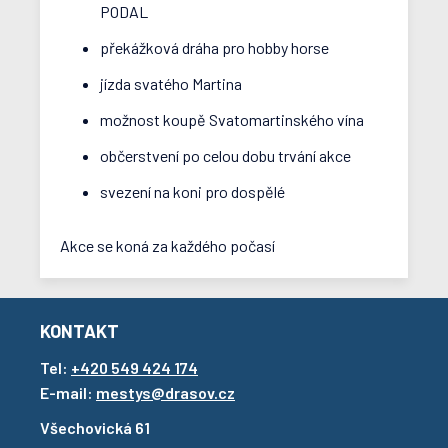
PODAL
překážková dráha pro hobby horse
jízda svatého Martina
možnost koupě Svatomartinského vína
občerstvení po celou dobu trvání akce
svezení na koni pro dospělé
Akce se koná za každého počasí
KONTAKT
Tel:
+420 549 424 174
E-mail:
mestys@drasov.cz
Všechovická 61