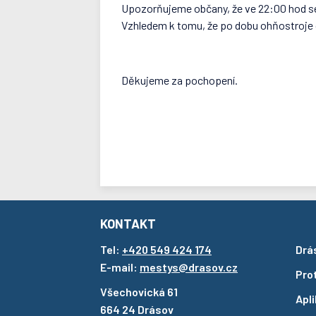
Upozorňujeme občany, že ve 22:00 hod se
Vzhledem k tomu, že po dobu ohňostroje d
Děkujeme za pochopení.
KONTAKT
Tel:
+420 549 424 174
Drá
E-mail:
mestys@drasov.cz
Pro
Všechovická 61
Apl
664 24 Drásov