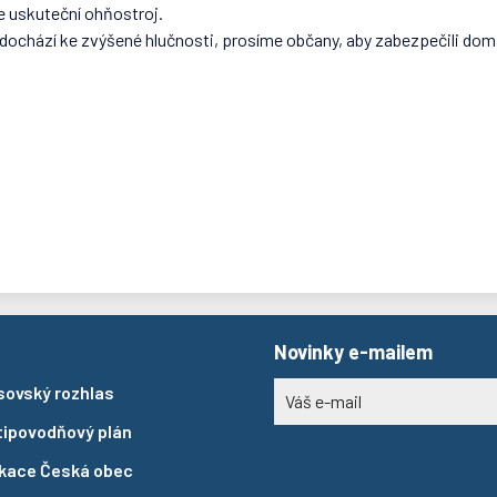
 uskuteční ohňostroj.
ochází ke zvýšené hlučnosti, prosíme občany, aby zabezpečili domá
Novinky e-mailem
sovský rozhlas
tipovodňový plán
ikace Česká obec