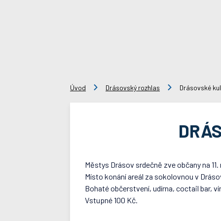
Úvod
Drásovský rozhlas
Drásovské kul
DRÁS
Městys Drásov srdečně zve občany na 11. r
Místo konání areál za sokolovnou v Dráso
Bohaté občerstvení, udírna, coctail bar, ví
Vstupné 100 Kč.