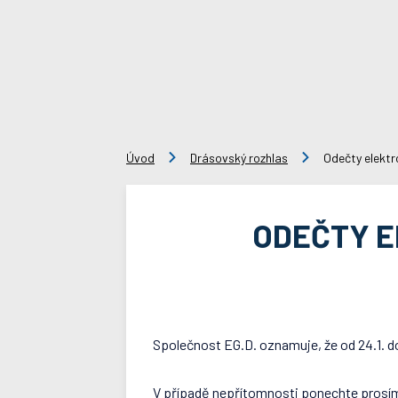
Úvod
Drásovský rozhlas
Odečty elektr
ODEČTY E
Společnost EG.D. oznamuje, že od 24.1. d
V případě nepřítomnosti ponechte prosím