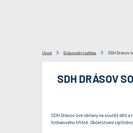
Úvod
Drásovský rozhlas
SDH Drásov so
SDH DRÁSOV SO
SDH Drásov zve občany na soutěž dětí a ml
fotbalového hřiště. Občerstvení zajištěno