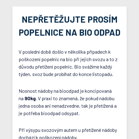
NEPŘETĚŽUJTE PROSÍM
POPELNICE NA BIO ODPAD
V poslední době došlo v několika případech k
poškození popelnic na bio při jejich svozu a to z
důvodu přetížení popelnic. Bio svážíme každý
týden, svoz bude probíhat do konce listopadu.
Nosnost nádoby na bioodpad je koncipovaná
na
90kg
. V praxi to znamená, že pokud nádobu
jedna osoba ani nenadzvedne, tak je přetížená a
je potřeba bioodpad odsypat.
Při výsypu svozovým autem u přetížené nádoby
dochází k poškození nádoby.