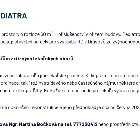
EDIATRA
2
me prostory o rozloze 60 m
+ příslušenství v přízemí budovy. Pediatr
ř. odkup stavební parcely pro výstavbu RD v Drásově za zvýhodněno
ům z různých lékařských oborů
i, zubní laboratoř a jiné lékařské profese. K dispozici jsou ordinace ru
 ordinace, tak i režim střídavého nebo částečného nájmu (některé d
 energie dle spotřeby. Ke každé ordinaci bude pro lékaře vyhrazeno pa
án na dokončení rekonstrukce a jeho předpoklad je cca od června 202
́sova Mgr. Martina Bočková na tel. 777230412
nebo prostřednictv