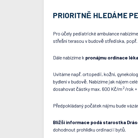
PRIORITNĚ HLEDÁME P
Pro účely pediatrické ambulance nabízí
střešní terasou v budově střediska, pop
Dále nabízíme k
pronájmu ordinace lékař
Uvítáme např. ortopedii, kožní, gynekologi
bydlení v budově. Nabízíme jak nájem celé
2
dosahovat částky max. 600 Kč/m
/rok +
Předpokládaný počátek nájmu bude váz
Bližší informace podá starostka Dra
dohodnout prohlídku ordinací i bytů.