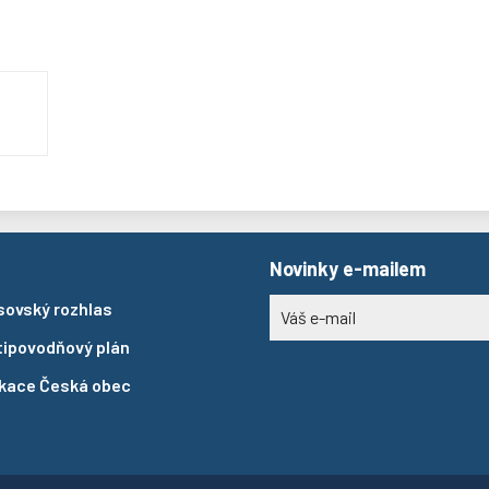
Novinky e-mailem
sovský rozhlas
tipovodňový plán
ikace Česká obec