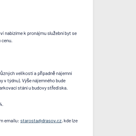
ovi nabízíme k pronájmu služební byt se
u cenu.
̊zných velikostí a případně nájemní
ny v týdnu). Výše nájemného bude
rkovací stání u budovy střediska.
4.
ím emailu:
starosta@drasov.cz
, kde lze