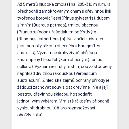
Až 5 metrů hluboká zmola (1 ha, 285-310 m n.m.) s
přechodně zamokřovaným dnem s dřevinnou línií
tvořenou borovicí lesní (Pinus sylvestris), dubem
zimním (Quercus petraea), trnkou obecnou
(Prunus spinosa), řešetlákem počistivým
(Rhamnus catharticus) aj. Na vlhčích místech
jsou porosty rákosu obecného (Phragmites
australis). Významné druhy živočichů jsou
zastoupeny třeba ťuhýkem obecným (Lanius
collurio). Významné druhy rostlin jsou zastoupeny
například diviznou rakouskou (Verbascum
austriacum). Z hlediska zájmů ochrany přírody je
žádoucí zachovat souvislost dřevinné línie a její
pestrou dřevinnou skladbu, hospodařit
jednotlivým výběrem. V místě rákosiny případně
vyhloubit drobnou tůň pro rozmnožování
obojživelníků.