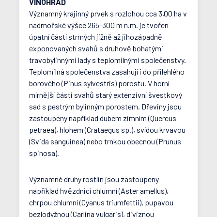
VINOHRAD
Významný krajinný prvek s rozlohou cca 3,00 ha v
nadmořské výšce 265-300 m n.m. je tvořen
úpatní částí strmých jižně až jihozápadně
exponovaných svahů s druhově bohatými
travobylinnými lady s teplomilnými společenstvy.
Teplomilná společenstva zasahují i do přilehlého
borového (Pinus sylvestris) porostu. V horní
mírnější části svahů starý extenzivní švestkový
sad s pestrým bylinným porostem. Dřeviny jsou
zastoupeny například dubem zimním (Quercus
petraea), hlohem (Crataegus sp.), svídou krvavou
(Svida sanguinea) nebo trnkou obecnou (Prunus
spinosa).
Významné druhy rostlin jsou zastoupeny
například hvězdnicí chlumní (Aster amellus),
chrpou chlumní (Cyanus triumfettii), pupavou
bezlodyžnou (Carlina vulgaris), diviznou