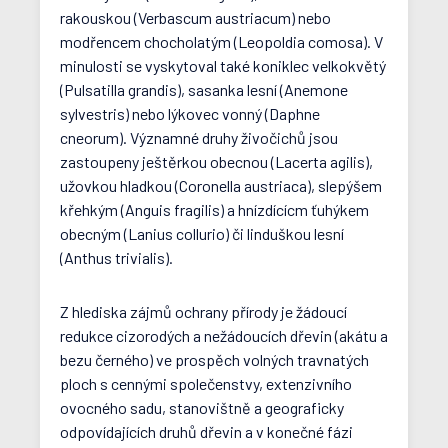
rakouskou (Verbascum austriacum) nebo
modřencem chocholatým (Leopoldia comosa). V
minulosti se vyskytoval také koniklec velkokvětý
(Pulsatilla grandis), sasanka lesní (Anemone
sylvestris) nebo lýkovec vonný (Daphne
cneorum). Významné druhy živočichů jsou
zastoupeny ještěrkou obecnou (Lacerta agilis),
užovkou hladkou (Coronella austriaca), slepýšem
křehkým (Anguis fragilis) a hnízdícícm ťuhýkem
obecným (Lanius collurio) či linduškou lesní
(Anthus trivialis).
Z hlediska zájmů ochrany přírody je žádoucí
redukce cizorodých a nežádoucích dřevin (akátu a
bezu černého) ve prospěch volných travnatých
ploch s cennými společenstvy, extenzivního
ovocného sadu, stanovištně a geograficky
odpovídajících druhů dřevin a v konečné fázi