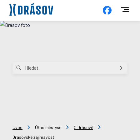
Úvod
Úřad městyse
O Drásově
Drásovské zajímavosti