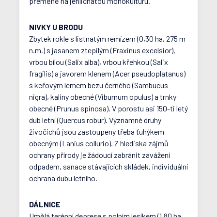
přeměně na jehličnatou monokulturu.
NIVKY U BRODU
Zbytek rokle s listnatým remízem (0,30 ha, 275 m
n.m.) s jasanem ztepilým (Fraxinus excelsior),
vrbou bílou (Salix alba), vrbou křehkou (Salix
fragilis) a javorem klenem (Acer pseudoplatanus)
s keřovým lemem bezu černého (Sambucus
nigra), kaliny obecné (Viburnum opulus) a trnky
obecné (Prunus spinosa). V porostu asi 150-ti letý
dub letní (Quercus robur). Významné druhy
živočichů jsou zastoupeny třeba ťuhýkem
obecným (Lanius collurio). Z hlediska zájmů
ochrany přírody je žádoucí zabránit zavážení
odpadem, sanace stávajících skládek, individuální
ochrana dubu letního.
DÁLNICE
Umělá terénní deprese s polním lesíkem (1,80 ha,