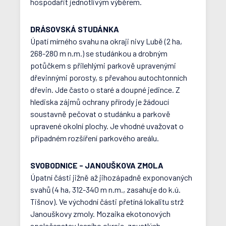
hospodařit jednotlivým výběrem.
DRÁSOVSKÁ STUDÁNKA
Úpatí mírného svahu na okraji nivy Lubě (2 ha,
268-280 m n.m.) se studánkou a drobným
potůčkem s přilehlými parkově upravenými
dřevinnými porosty, s převahou autochtonních
dřevin. Jde často o staré a doupné jedince. Z
hlediska zájmů ochrany přírody je žádoucí
soustavně pečovat o studánku a parkově
upravené okolní plochy. Je vhodné uvažovat o
případném rozšíření parkového areálu.
SVOBODNICE - JANOUŠKOVA ZMOLA
Úpatní části jižně až jihozápadně exponovaných
svahů (4 ha, 312-340 m n.m., zasahuje do k.ú.
Tišnov). Ve východní části přetíná lokalitu strž
Janouškovy zmoly. Mozaika ekotonových
společenstev lesního okraje, zpustlých