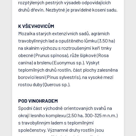
rozptýlených pestrých výsadeb odpovídajících
druhů dřevin. Nezbytné je pravidelné kosení sadu.
K VŠEVHOVICŮM
Mozaika starých extenzivních sadů, agrárních
travobylinných lad a opuštěného lůmku (3,50 ha)
na skalním výchozu s roztroušenými keři trnky
obecné (Prunus spinosa), růže šípkové (Rosa
canina) a brslenu (Euonymus sp.). Výskyt
teplomilných druhů rostlin, část plochy zalesněna
borovicí lesní (Pinus sylvestris), na vysoké mezi
rostou duby (Quercus sp.).
POD VINOHRADEM
Spodní část východně orientovaných svahů na
okraji lesního komplexu (2,50 ha, 300-325 m n.m.)
s travobylinným ladem s teplomilnými
společenstvy. Významné druhy rostlin jsou