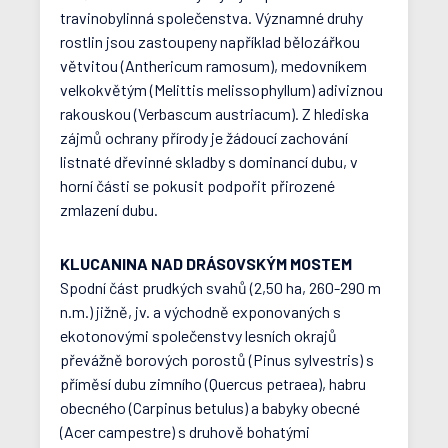
travinobylinná společenstva. Významné druhy
rostlin jsou zastoupeny například bělozářkou
větvitou (Anthericum ramosum), medovníkem
velkokvětým (Melittis melissophyllum) adiviznou
rakouskou (Verbascum austriacum). Z hlediska
zájmů ochrany přírody je žádoucí zachování
listnaté dřevinné skladby s dominancí dubu, v
horní části se pokusit podpořit přirozené
zmlazení dubu.
KLUCANINA NAD DRÁSOVSKÝM MOSTEM
Spodní část prudkých svahů (2,50 ha, 260-290 m
n.m.) jižně, jv. a východně exponovaných s
ekotonovými společenstvy lesních okrajů
převážně borových porostů (Pinus sylvestris) s
příměsí dubu zimního (Quercus petraea), habru
obecného (Carpinus betulus) a babyky obecné
(Acer campestre) s druhově bohatými