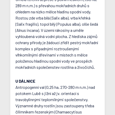
289 m n.m.) s převahou mokřadních druhů s
ohledem na nízko mělce hladinu spodní vody.
Rostou zde vrba bílá (Salix alba), vrba křehká
(Salix fragilis), topol bílý (Populus alba), olše šedá
(Alnus incana). V území rákosiny a uměle
vyhloubená volná vodní plocha. Z hlediska zájmů
ochrany přírody je žádoucí zřídit pestrý mokřadní
komplex s případnými roztroušenými
vlhkomilnými dřevinami v místech s mělce
položenou hladinou spodní vody ve prospěch
mokřadních společenstev rostlina a živočichů.
U DÁLNICE
Antropogenní val (0,25 ha, 270-280 m n.m.) nad
potokem Lubě s jižní až jv. orientací s
travobylinnými teplomilnými společenstvy.
Významné druhy rostlin jsou zastoupeny třeba
čilimníkem řezenským (Chamaecytisus