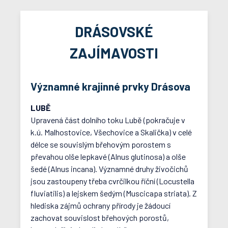
DRÁSOVSKÉ
ZAJÍMAVOSTI
Významné krajinné prvky Drásova
LUBĚ
Upravená část dolního toku Lubě (pokračuje v
k.ú. Malhostovice, Všechovice a Skalička) v celé
délce se souvislým břehovým porostem s
převahou olše lepkavé (Alnus glutinosa) a olše
šedé (Alnus incana). Významné druhy živočichů
jsou zastoupeny třeba cvrčilkou říční (Locustella
fluviatilis) a lejskem šedým (Muscicapa striata). Z
hlediska zájmů ochrany přírody je žádoucí
zachovat souvislost břehových porostů,