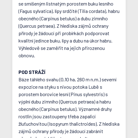
se smíšeným listnatým porostem buku lesního
(Fagus sylvatica), lípy srdčité (Tilia cordata), habru
obecného (Carpinus betulus) a dubu zimního
(Quercus petraea). Z hlediska zájmů ochrany
přírody je žádoucí při probírkách podporovat
kvalitní jedince buku, lípy a dubu na úkor habru.
Výhledově se zaměřit na jejich přirozenou
obnovu.
POD STRÁŽÍ
Báze táhlého svahu (0,10 ha, 260 m n.m.) severní
expozice na styku s nivou potoka Lubě s
porostem borovice lesní (Pinus sylvestris) s
výplní dubu zimního (Quercus petraea) a habru
obecného (Carpinus betulus). Významné druhy
rostlin jsou zastoupeny třeba zapalicí
žluťuchovitou (Isopyrum thalictroides). Z hlediska
zájmů ochrany přírody je žádoucí zabránit