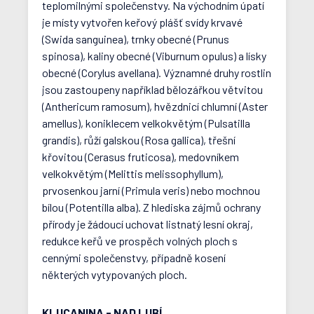
teplomilnými společenstvy. Na východním úpatí
je místy vytvořen keřový plášť svídy krvavé
(Swida sanguinea), trnky obecné (Prunus
spinosa), kaliny obecné (Viburnum opulus) a lísky
obecné (Corylus avellana). Významné druhy rostlin
jsou zastoupeny například bělozářkou větvitou
(Anthericum ramosum), hvězdnicí chlumní (Aster
amellus), koniklecem velkokvětým (Pulsatilla
grandis), růží galskou (Rosa gallica), třešní
křovitou (Cerasus fruticosa), medovníkem
velkokvětým (Melittis melissophyllum),
prvosenkou jarní (Primula veris) nebo mochnou
bílou (Potentilla alba). Z hlediska zájmů ochrany
přírody je žádoucí uchovat listnatý lesní okraj,
redukce keřů ve prospěch volných ploch s
cennými společenstvy, případně kosení
některých vytypovaných ploch.
KLUCANINA - NAD LUBÍ