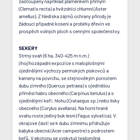
zastoupeny například plaménkem přímým
(Clematis recta) a hvězdnicí chlumní (Aster
amellus). Z hlediska zájmů ochrany přírody je
žádoucí případné kosení a probírky dřevin ve
prospěch volných ploch s cennými společenstvy.
SEKERY
Strmý svah (6 ha, 340-425 m n.m.)
jihojihozápadní expozice s maloplošnými
ojedinělými výchozy permských pískovců a
kameny na povrchu, se stejnověkým porostem
dubu zimního (Quercus petraea) s ojedinělou
příměsí habru obecného (Carpinus betulus) a s
ojedinělými keři: hlohu (Crataegus sp.) nebo lísky
obecného (Corylus avellana). Na horní hraně
svahu roste jediný buk lesní (Fagus sylvatica). V
okrajové části se k dubu zimnímu přidružuje
babyka obecná (Acer campestre) s podrostem
keřů. V ekotonu se vyskytují teplomilná