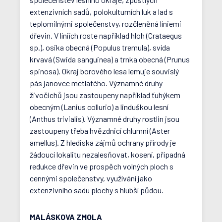
extenzivních sadů, polokulturních luk a lad s
teplomilnými společenstvy, rozčleněná líniemi
dřevin. V líniích roste například hloh (Crataegus
sp.), osika obecná (Populus tremula), svída
krvavá (Swida sanguinea) a trnka obecná (Prunus
spinosa). Okraj borového lesa lemuje souvislý
pás janovce metlatého. Významné druhy
živočichů jsou zastoupeny například ťuhýkem
obecným (Lanius collurio) a linduškou lesní
(Anthus trivialis). Významné druhy rostlin jsou
zastoupeny třeba hvězdnicí chlumní (Aster
amellus). Z hlediska zájmů ochrany přírody je
žádoucí lokalitu nezalesňovat, kosení, případná
redukce dřevin ve prospěch volných ploch s
cennými společenstvy, využívání jako
extenzivního sadu plochy s hlubší půdou.
MALÁSKOVA ZMOLA