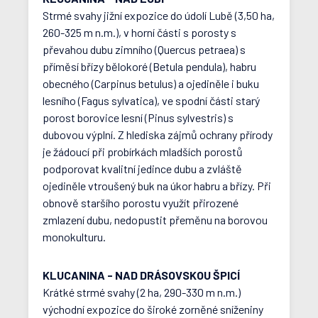
Strmé svahy jižní expozice do údolí Lubě (3,50 ha,
260-325 m n.m.), v horní části s porosty s
převahou dubu zimního (Quercus petraea) s
příměsí břízy bělokoré (Betula pendula), habru
obecného (Carpinus betulus) a ojediněle i buku
lesního (Fagus sylvatica), ve spodní části starý
porost borovice lesní (Pinus sylvestris) s
dubovou výplní. Z hlediska zájmů ochrany přírody
je žádoucí při probírkách mladších porostů
podporovat kvalitní jedince dubu a zvláště
ojediněle vtroušený buk na úkor habru a břízy. Při
obnově staršího porostu využít přirozené
zmlazení dubu, nedopustit přeměnu na borovou
monokulturu.
KLUCANINA - NAD DRÁSOVSKOU ŠPICÍ
Krátké strmé svahy (2 ha, 290-330 m n.m.)
východní expozice do široké zorněné sníženiny