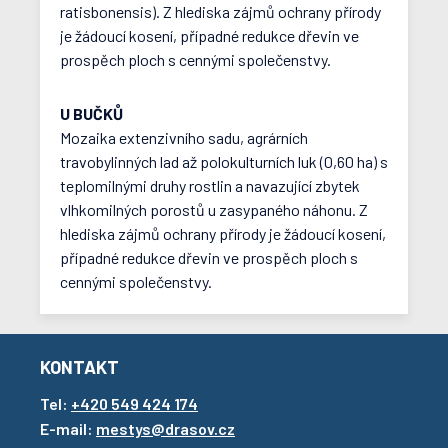
ratisbonensis). Z hlediska zájmů ochrany přírody
je žádoucí kosení, případné redukce dřevin ve
prospěch ploch s cennými společenstvy.
U BUČKŮ
Mozaika extenzivního sadu, agrárních
travobylinných lad až polokulturních luk (0,60 ha) s
teplomilnými druhy rostlin a navazující zbytek
vlhkomilných porostů u zasypaného náhonu. Z
hlediska zájmů ochrany přírody je žádoucí kosení,
případné redukce dřevin ve prospěch ploch s
cennými společenstvy.
KONTAKT
Tel:
+420 549 424 174
E-mail:
mestys@drasov.cz