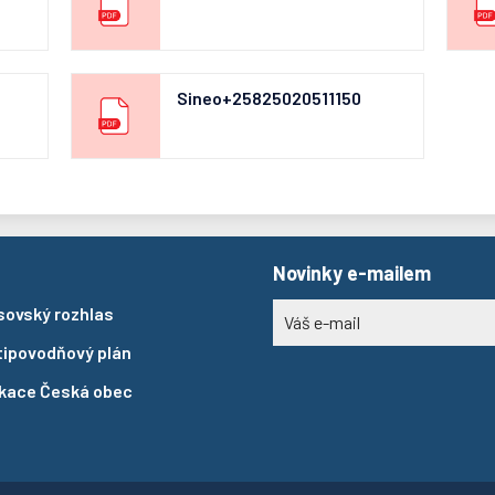
Sineo+25825020511150
Novinky e-mailem
sovský rozhlas
tipovodňový plán
ikace Česká obec