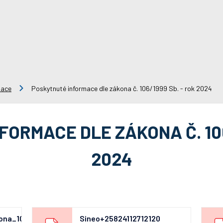
mace
Poskytnuté informace dle zákona č. 106/1999 Sb. - rok 2024
ORMACE DLE ZÁKONA Č. 106
2024
kona_106_za_rok_2024
Sineo+25824112712120