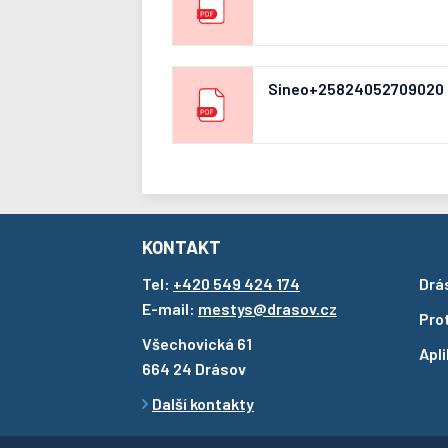
Sineo+25824052709020
KONTAKT
Tel:
+420 549 424 174
Drá
E-mail:
mestys@drasov.cz
Pro
Všechovická 61
Apl
664 24 Drásov
Další kontakty