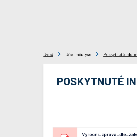
Úvod
Úřad městyse
Poskytnuté infor
POSKYTNUTÉ INF
Vyrocni_zprava_dle_za