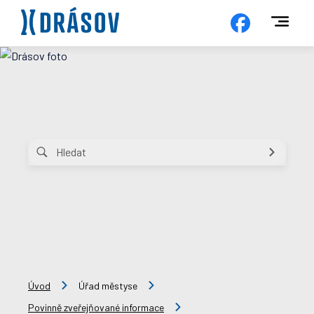
Úvod
Úřad městyse
Povinně zveřejňované informace