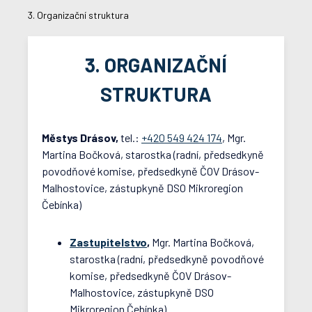
3. Organizační struktura
3. ORGANIZAČNÍ
STRUKTURA
Městys Drásov,
tel.:
+420 549 424 174
, Mgr.
Martina Bočková, starostka (radní, předsedkyně
povodňové komise, předsedkyně ČOV Drásov-
Malhostovice, zástupkyně DSO Mikroregion
Čebínka)
Zastupitelstvo
,
Mgr. Martina Bočková,
starostka (radní, předsedkyně povodňové
komise, předsedkyně ČOV Drásov-
Malhostovice, zástupkyně DSO
Mikroregion Čebínka)