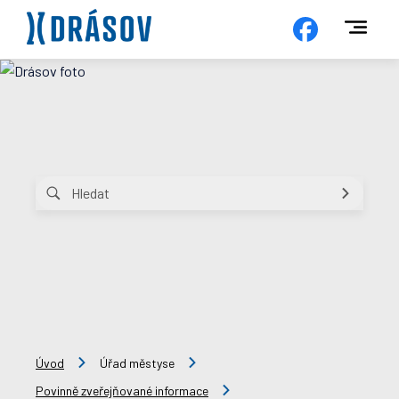
Úvod
Úřad městyse
Povinně zveřejňované informace