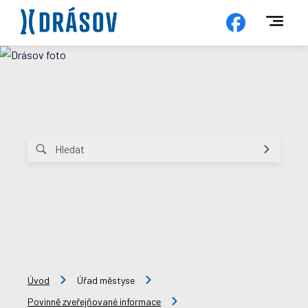
Úvod
Úřad městyse
Povinně zveřejňované informace