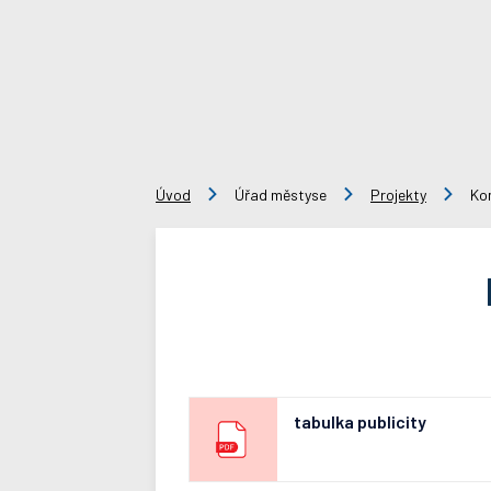
Úvod
Úřad městyse
Projekty
Ko
tabulka publicity