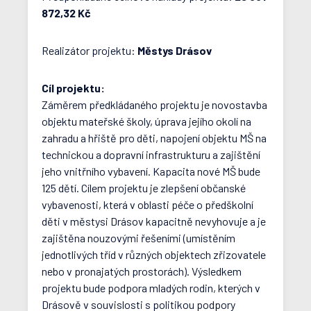
872,32 Kč
Realizátor projektu:
Městys Drásov
Cíl projektu:
Záměrem předkládaného projektu je novostavba
objektu mateřské školy, úprava jejího okolí na
zahradu a hřiště pro děti, napojení objektu MŠ na
technickou a dopravní infrastrukturu a zajištění
jeho vnitřního vybavení. Kapacita nové MŠ bude
125 dětí. Cílem projektu je zlepšení občanské
vybavenosti, která v oblasti péče o předškolní
děti v městysi Drásov kapacitně nevyhovuje a je
zajištěna nouzovými řešeními (umístěním
jednotlivých tříd v různých objektech zřizovatele
nebo v pronajatých prostorách). Výsledkem
projektu bude podpora mladých rodin, kterých v
Drásově v souvislosti s politikou podpory