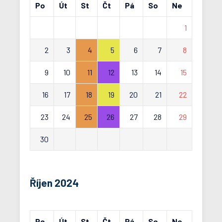
Po
Út
St
Čt
Pá
So
Ne
1
2
3
4
5
6
7
8
9
10
11
12
13
14
15
16
17
18
19
20
21
22
23
24
25
26
27
28
29
30
Říjen 2024
Po
Út
St
Čt
Pá
So
Ne