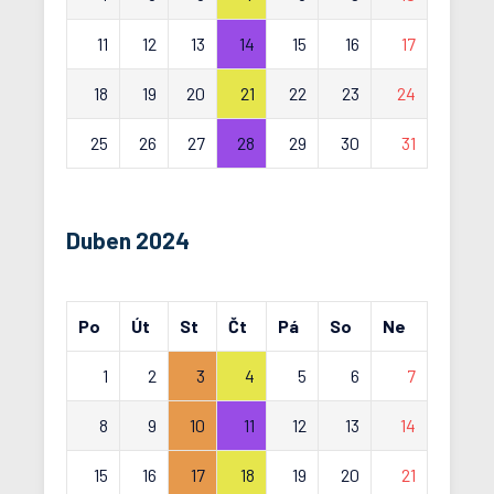
11
12
13
14
15
16
17
18
19
20
21
22
23
24
25
26
27
28
29
30
31
Duben 2024
Po
Út
St
Čt
Pá
So
Ne
1
2
3
4
5
6
7
8
9
10
11
12
13
14
15
16
17
18
19
20
21