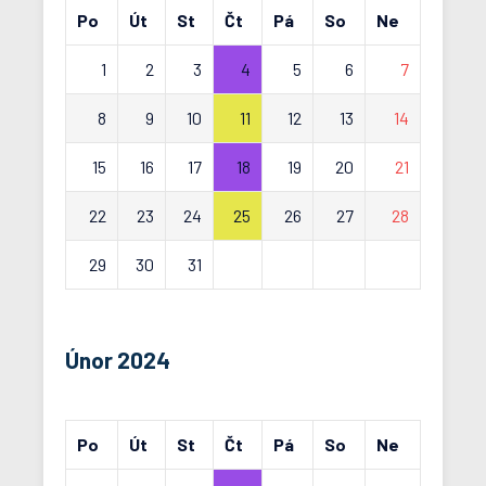
Po
Út
St
Čt
Pá
So
Ne
1
2
3
4
5
6
7
8
9
10
11
12
13
14
15
16
17
18
19
20
21
22
23
24
25
26
27
28
29
30
31
Únor 2024
Po
Út
St
Čt
Pá
So
Ne