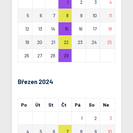
1
2
3
4
5
6
7
8
9
10
11
12
13
14
15
16
17
18
19
20
21
22
23
24
25
26
27
28
29
Březen 2024
Po
Út
St
Čt
Pá
So
Ne
1
2
3
4
5
6
7
8
9
10