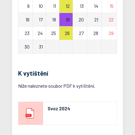
9
10
11
12
13
14
15
16
17
18
19
20
21
22
23
24
25
26
27
28
29
30
31
K vytištění
Níže naleznete soubor PDF k vytištění.
Svoz 2024