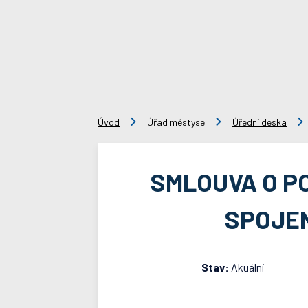
Úvod
Úřad městyse
Úřední deska
SMLOUVA O P
SPOJEN
Stav:
Akuální