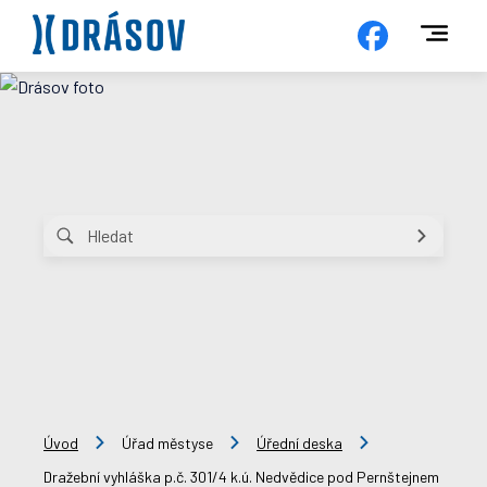
Úvod
Úřad městyse
Úřední deska
Dražební vyhláška p.č. 301/4 k.ú. Nedvědice pod Pernštejnem