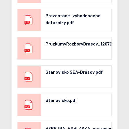
Prezentace_vyhodnocene
dotazniky.pdf
PruzkumyRozboryDrasov_12072017.pdf
Stanovisko SEA-Drásov.pdf
Stanovisko.pdf
VEREJNA_VYHLASKA_opakovane_verejn