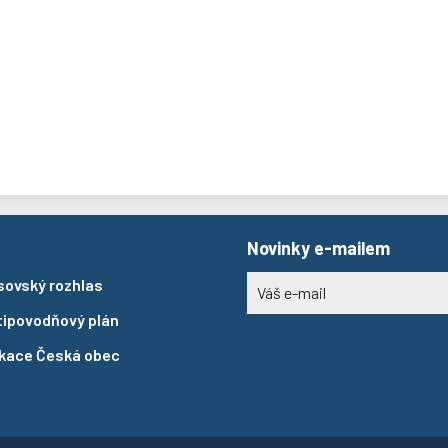
Novinky e-mailem
sovský rozhlas
tipovodňový plán
ikace Česká obec