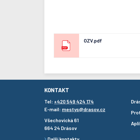
OZV.pdf
KONTAKT
Tel:
+420 549 424 174
Drá
E-mail:
mestys@drasov.cz
Pro
Všechovická 61
Apl
664 24 Drásov
Další kontakty