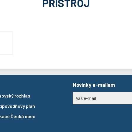
PŘÍSTROJ
Novinky e-mailem
sovský rozhlas
tipovodňový plán
ikace Česká obec