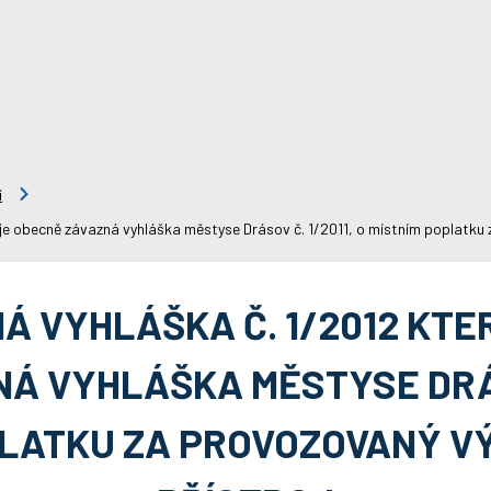
í
je obecně závazná vyhláška městyse Drásov č. 1/2011, o místním poplatku z
Á VYHLÁŠKA Č. 1/2012 KTE
Á VYHLÁŠKA MĚSTYSE DRÁSO
PLATKU ZA PROVOZOVANÝ VÝ