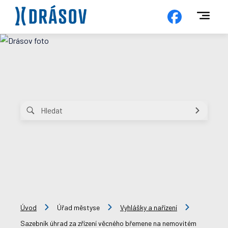
Úvod
Úřad městyse
Vyhlášky a nařízení
Sazebník úhrad za zřízení věcného břemene na nemovitém