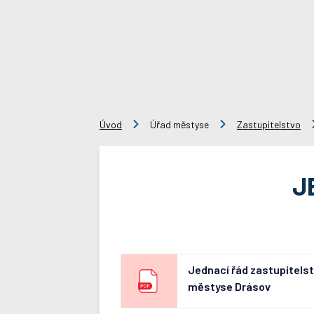
Úvod
Úřad městyse
Zastupitelstvo
J
Jednací řád zastupitels
městyse Drásov