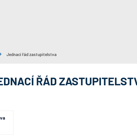
Jednací řád zastupitelstva
EDNACÍ ŘÁD ZASTUPITELST
tva