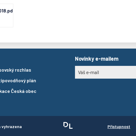
18.pdf
Novinky e-mailem
sovský rozhlas
tipovodňový plán
ikace Česká obec
a vyhrazena
Přístupnost