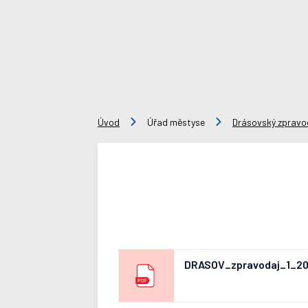
Úvod
Úřad městyse
Drásovský zpravo
DRASOV_zpravodaj_1_20