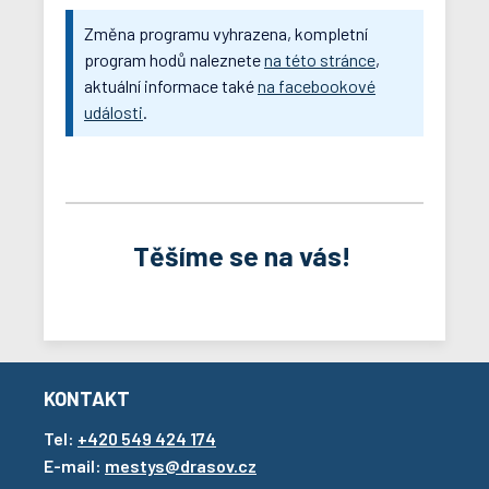
Změna programu vyhrazena, kompletní
program hodů naleznete
na této stránce
,
aktuální informace také
na facebookové
události
.
Těšíme se na vás!
KONTAKT
Tel:
+420 549 424 174
E-mail:
mestys@drasov.cz