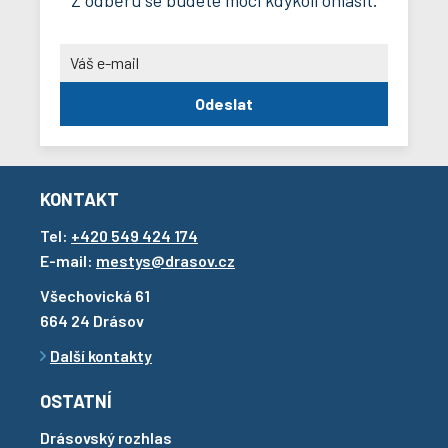
Z odběru se budete moci kdykoli ohlásit.
Odeslat
KONTAKT
Tel:
+420 549 424 174
E-mail:
mestys@drasov.cz
Všechovická 61
664 24 Drásov
Další kontakty
OSTATNÍ
Drásovský rozhlas