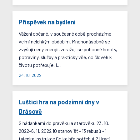
Příspěvek na bydlení
Vážení občané, v současné době procházíme
velmi nelehkým obdobím. Mnohonásobně se
zvyšují ceny energií, zdražují se pohonné hmoty,
potraviny, služby a prakticky vše, co člověk k
životu potřebuje. I…
24. 10. 2022
Luštící hra na podzimní dny v
Drásově
S hádankami do pravěku a starověku 23. 10.
2022–6. 11. 2022 10 stanovišť - 13 rébusů - 1
tajenka Instrukce Co ke hře potřebuji? Hrací